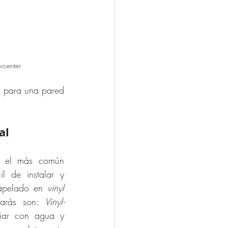
rcenter
 para una pared 
al
 el más común 
l de instalar y 
apelado en 
vinyl 
rarás son: 
Vinyl-
iar con agua y 