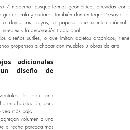
eo / moderno: busque formas geométricas atrevidas con ace
 a gran escala y audaces también dan un toque 
trendy
 este
tiliza damascos, rayas, o papeles que simulen mármol; 
 muebles y la decoración tradicional.
 los diseños sutiles, o que imitan objetos orgánicos, tie
nos propensos a chocar con muebles u obras de arte.
jos adicionales 
para elegir un diseño de 
zontales le dan una 
 a una habitación, pero 
e vea más bajo.
s agregan volumen a una 
ue el techo parezca más 