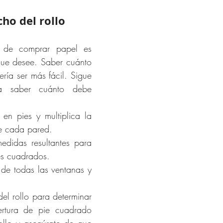
cho del rollo
l de comprar papel es 
 que desee. Saber cuánto 
ría ser más fácil. Sigue 
a saber cuánto debe 
en pies y multiplica la 
de cada pared.
didas resultantes para 
ies cuadrados.
 de todas las ventanas y 
del rollo para determinar 
rtura de pie cuadrado 