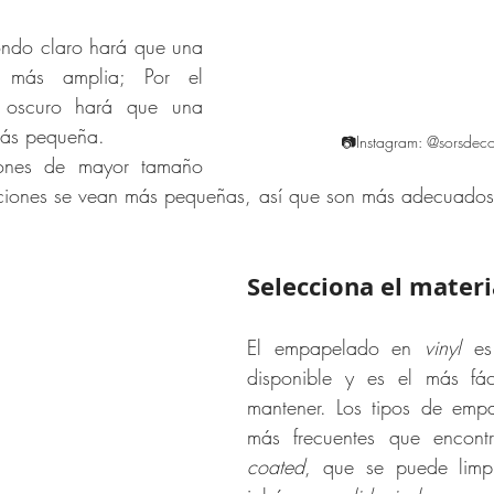
ndo claro hará que una 
 más amplia; Por el 
l oscuro hará que una 
más pequeña.
📷Instagram: @sorsdeco
ones de mayor tamaño 
ciones se vean más pequeñas, así que son más adecuados
Selecciona el materi
El empapelado en 
vinyl
 es
disponible y es el más fáci
mantener. Los tipos de emp
más frecuentes que encont
coated
, que se puede limp