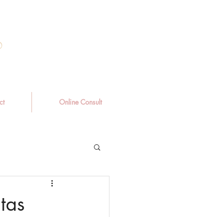
ct
Online Consult
tas