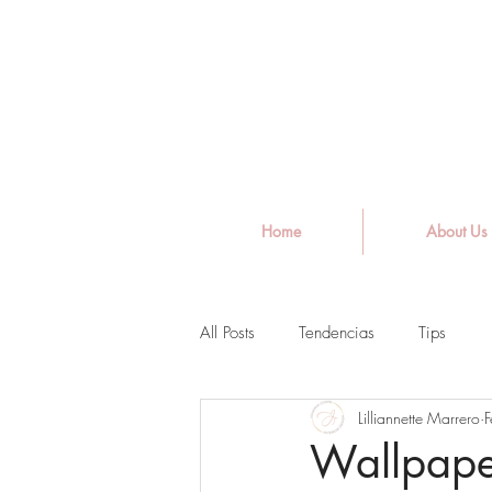
Home
About Us
All Posts
Tendencias
Tips
Lilliannette Marrero
F
Wallpape