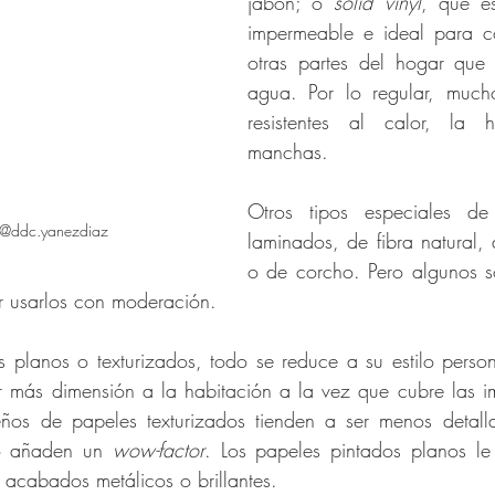
jabón; o 
solid vinyl
, que es
impermeable e ideal para c
otras partes del hogar que
agua. Por lo regular, much
resistentes al calor, la
manchas.
Otros tipos especiales de
 @ddc.yanezdiaz
laminados, de fibra natural, 
o de corcho. Pero algunos s
r usarlos con moderación.
os planos o texturizados, todo se reduce a su estilo person
r más dimensión a la habitación a la vez que cubre las im
eños de papeles texturizados tienden a ser menos detall
o añaden un 
wow-factor
. Los papeles pintados planos le 
 acabados metálicos o brillantes.