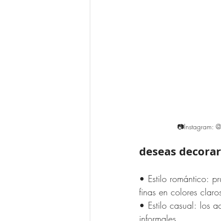
📷Instagram: @
deseas decorar
• Estilo romántico: p
finas en colores claro
• Estilo casual: los 
informales. 