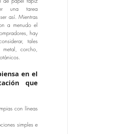
l de papel tapiz 
r una tarea 
er así. Mientras 
son a menudo el 
compradores, hay 
nsiderar, tales 
 metal, corcho, 
botánicos.
iensa en el 
tación que 
mpias con líneas 
ciones simples e 