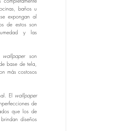
 completamente 
ocinas, baños u 
 se expongan al 
os de estos son 
 humedad y las 
 wallpaper
 son 
de base de tela, 
on más costosos 
al. El 
wallpaper
perfecciones de 
ados que los de 
brindan diseños 