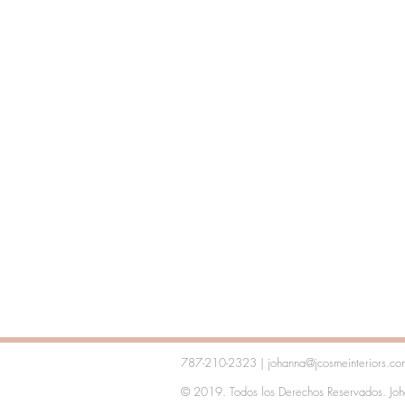
787-210-2323 | johanna@jcosmeinteriors.c
© 2019. Todos los Derechos Reservados. Johan